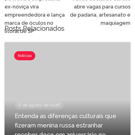
ex-noviça vira
abre vagas para cursos
empreendedora e lança
de padaria, artesanato e
marca de óculos no
maquiagem
Posts Relacionados
litoral de SP
Notícias
6 de agosto de 2026
Entenda as diferenças culturais que
fizeram menina russa estranhar
receber doce em aniversário no