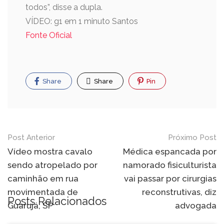
todos”, disse a dupla.
VÍDEO: g1 em 1 minuto Santos
Fonte Oficial
Share
Share
Pin
Post Anterior
Próximo Post
Vídeo mostra cavalo
Médica espancada por
sendo atropelado por
namorado fisiculturista
caminhão em rua
vai passar por cirurgias
movimentada de
reconstrutivas, diz
Posts Relacionados
Guarujá, SP
advogada