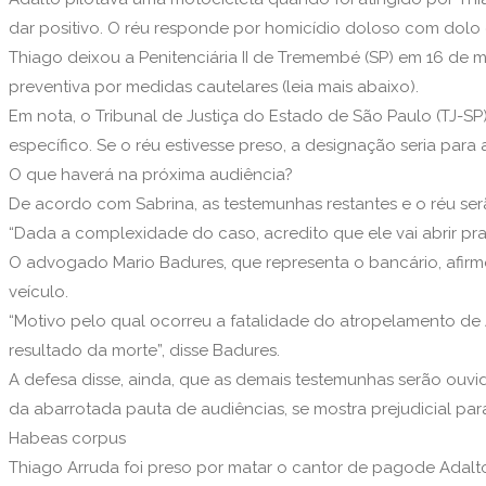
dar positivo. O réu responde por homicídio doloso com dolo 
Thiago deixou a Penitenciária II de Tremembé (SP) em 16 de 
preventiva por medidas cautelares (leia mais abaixo).
Em nota, o Tribunal de Justiça do Estado de São Paulo (TJ-S
específico. Se o réu estivesse preso, a designação seria para 
O que haverá na próxima audiência?
De acordo com Sabrina, as testemunhas restantes e o réu serão
“Dada a complexidade do caso, acredito que ele vai abrir praz
O advogado Mario Badures, que representa o bancário, afirm
veículo.
“Motivo pelo qual ocorreu a fatalidade do atropelamento de A
resultado da morte”, disse Badures.
A defesa disse, ainda, que as demais testemunhas serão ouvi
da abarrotada pauta de audiências, se mostra prejudicial par
Habeas corpus
Thiago Arruda foi preso por matar o cantor de pagode Adalt