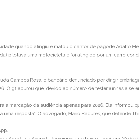
ocidade quando atingiu e matou o cantor de pagode Adalto Mell
da) pilotava uma motocicleta e foi atingido por um carro cond
rruda Campos Rosa, o bancário denunciado por dirigir embriag
2026. O g1 apurou que, devido ao número de testemunhas a sere
tra a marcação da audiência apenas para 2026. Ela informou qu
era uma resposta”. O advogado, Mario Badures, que defende Th
App.
ago Arruda na Avenida Tupiniquins, no bairro Japuí, em 29 de 