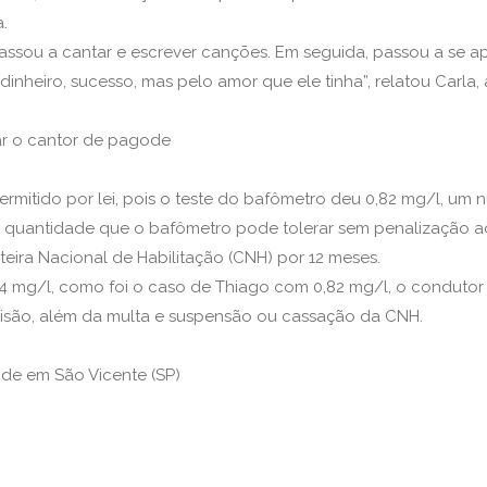
a.
passou a cantar e escrever canções. Em seguida, passou a se
inheiro, sucesso, mas pelo amor que ele tinha”, relatou Carla,
ar o cantor de pagode
rmitido por lei, pois o teste do bafômetro deu 0,82 mg/l, um 
a quantidade que o bafômetro pode tolerar sem penalização ao 
eira Nacional de Habilitação (CNH) por 12 meses.
 0,34 mg/l, como foi o caso de Thiago com 0,82 mg/l, o condut
prisão, além da multa e suspensão ou cassação da CNH.
de em São Vicente (SP)