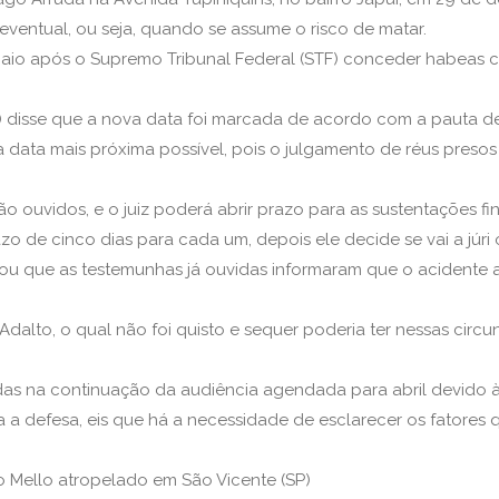
eventual, ou seja, quando se assume o risco de matar.
maio após o Supremo Tribunal Federal (STF) conceder habeas co
P) disse que a nova data foi marcada de acordo com a pauta d
a data mais próxima possível, pois o julgamento de réus presos é 
 ouvidos, e o juiz poderá abrir prazo para as sustentações fin
o de cinco dias para cada um, depois ele decide se vai a júri o
ou que as testemunhas já ouvidas informaram que o acidente 
dalto, o qual não foi quisto e sequer poderia ter nessas circu
das na continuação da audiência agendada para abril devido à
a a defesa, eis que há a necessidade de esclarecer os fatores
o Mello atropelado em São Vicente (SP)