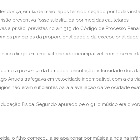
Mendonça, em 14 de maio, após ter sido negado por todas inst
risão preventiva fosse substituída por medidas cautelares.
vas à prisão, previstas no art. 319 do Código de Processo Pena
com os princípios da proporcionalidade e da excepcionalidade
bancário dirigia em uma velocidade incompatível com a permiti
omo a presença da lombada, orientação, intensidade dos danos
iago Arruda trafegava em velocidade incompatível com a da via
stígios não eram suficientes para a avaliação da velocidade exa
ucação Física. Segundo apurado pelo g1, o músico era divor
ida, o filho começou a se apaixonar por música ainda na inf