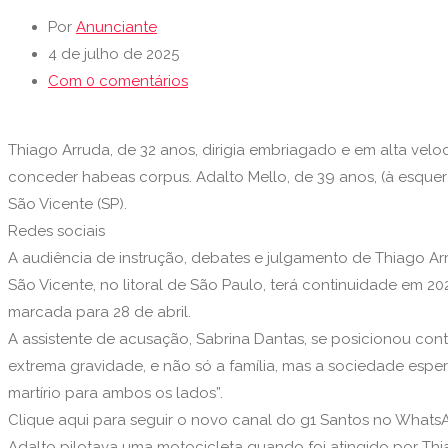
Por
Anunciante
4 de julho de 2025
Com 0 comentários
Thiago Arruda, de 32 anos, dirigia embriagado e em alta vel
conceder habeas corpus. Adalto Mello, de 39 anos, (à esquer
São Vicente (SP).
Redes sociais
A audiência de instrução, debates e julgamento de Thiago A
São Vicente, no litoral de São Paulo, terá continuidade em 
marcada para 28 de abril.
A assistente de acusação, Sabrina Dantas, se posicionou con
extrema gravidade, e não só a família, mas a sociedade esp
martírio para ambos os lados”.
Clique aqui para seguir o novo canal do g1 Santos no Whats
Adalto pilotava uma motocicleta quando foi atingido por Thi