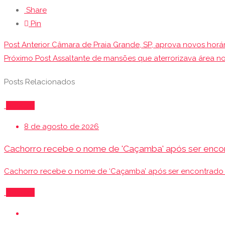
Share
Pin
Navegação
Post Anterior
Câmara de Praia Grande, SP, aprova novos horá
de
Próximo Post
Assaltante de mansões que aterrorizava área nob
Post
Posts Relacionados
Notícias
8 de agosto de 2026
Cachorro recebe o nome de 'Caçamba' após ser encontr
Cachorro recebe o nome de ‘Caçamba’ após ser encontrado 
Notícias