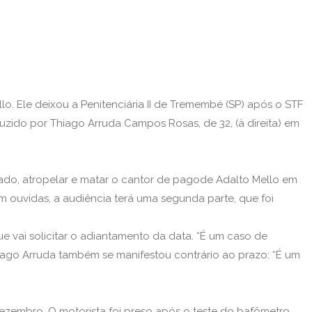
o. Ele deixou a Penitenciária II de Tremembé (SP) após o STF
uzido por Thiago Arruda Campos Rosas, de 32, (à direita) em
ado, atropelar e matar o cantor de pagode Adalto Mello em
m ouvidas, a audiência terá uma segunda parte, que foi
e vai solicitar o adiantamento da data. “É um caso de
iago Arruda também se manifestou contrário ao prazo: “É um
dezembro. O motorista foi preso após o teste do bafômetro