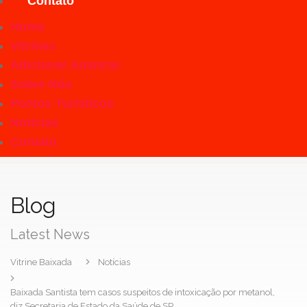
Contato
Home
Vitrines
Adicionar Anúncio
Sobre Nós
Pontos Turísticos
Notícias
Contato
Blog
Latest News
Vitrine Baixada
Notícias
Baixada Santista tem casos suspeitos de intoxicação por metanol,
diz Secretaria de Estado da Saúde de SP