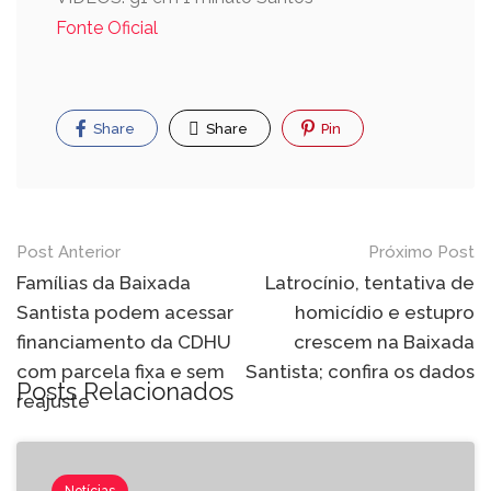
Fonte Oficial
Share
Share
Pin
Navegação
Post Anterior
Próximo Post
de
Famílias da Baixada
Latrocínio, tentativa de
Santista podem acessar
homicídio e estupro
Post
financiamento da CDHU
crescem na Baixada
com parcela fixa e sem
Santista; confira os dados
Posts Relacionados
reajuste