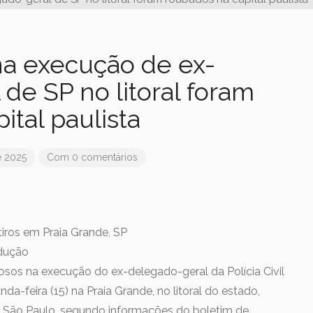
na execução de ex-
de SP no litoral foram
ital paulista
e 2025
Com 0 comentários
tiros em Praia Grande, SP
odução
osos na execução do ex-delegado-geral da Polícia Civil
da-feira (15) na Praia Grande, no litoral do estado,
e São Paulo, segundo informações do boletim de