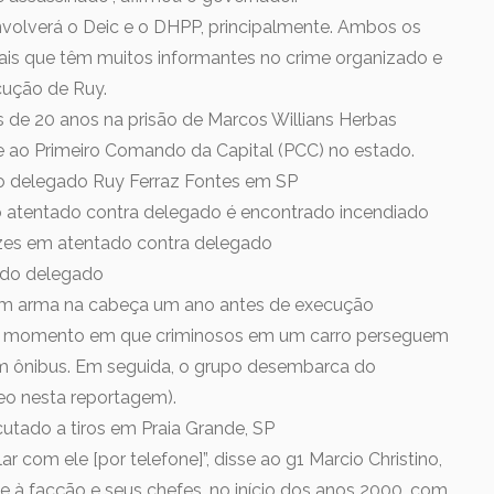
envolverá o Deic e o DHPP, principalmente. Ambos os
is que têm muitos informantes no crime organizado e
cução de Ruy.
 de 20 anos na prisão de Marcos Willians Herbas
 ao Primeiro Comando da Capital (PCC) no estado.
o delegado Ruy Ferraz Fontes em SP
no atentado contra delegado é encontrado incendiado
ezes em atentado contra delegado
 do delegado
com arma na cabeça um ano antes de execução
o momento em que criminosos em um carro perseguem
um ônibus. Em seguida, o grupo desembarca do
eo nesta reportagem).
utado a tiros em Praia Grande, SP
ar com ele [por telefone]”, disse ao g1 Marcio Christino,
à facção e seus chefes, no início dos anos 2000, com