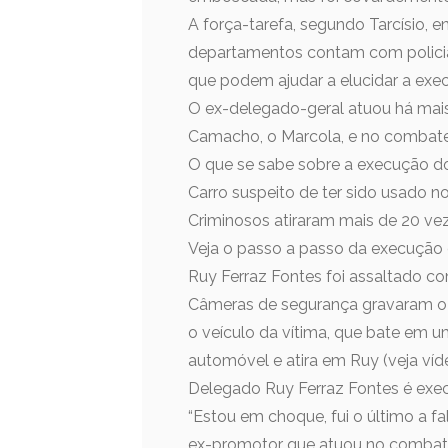
A força-tarefa, segundo Tarcísio, 
departamentos contam com policia
que podem ajudar a elucidar a exe
O ex-delegado-geral atuou há mais
Camacho, o Marcola, e no combate
O que se sabe sobre a execução d
Carro suspeito de ter sido usado 
Criminosos atiraram mais de 20 v
Veja o passo a passo da execução
Ruy Ferraz Fontes foi assaltado 
Câmeras de segurança gravaram 
o veículo da vítima, que bate em 
automóvel e atira em Ruy (veja víd
Delegado Ruy Ferraz Fontes é exec
“Estou em choque, fui o último a fal
ex-promotor que atuou no combate 