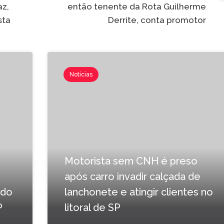
az,
então tenente da Rota Guilherme
sta
Derrite, conta promotor
Notícias
Motorista sem CNH é preso
após carro invadir calçada de
ado
lanchonete e atingir clientes no
P
litoral de SP