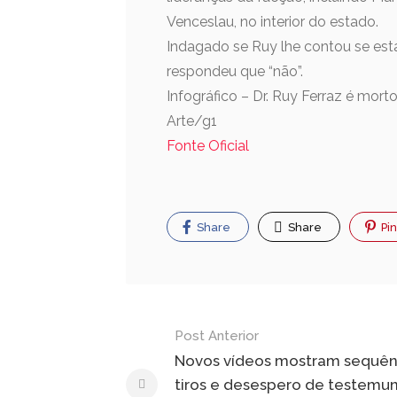
Venceslau, no interior do estado.
Indagado se Ruy lhe contou se es
respondeu que “não”.
Infográfico – Dr. Ruy Ferraz é mort
Arte/g1
Fonte Oficial
Share
Share
Pin
Post Anterior
Novos vídeos mostram sequên
tiros e desespero de testemu