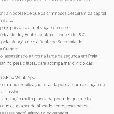
 com a hipótese de que os criminosos desceram da capital
ntista.
principais para a motivação do crime:
órica de Ruy Fontes contra os chefes do PCC
pela atuação dele à frente de Secretaria de
ia Grande.
foi assassinado a tiros na tarde da segunda em Praia
an, foi para o litoral para acompanhar o início das
o g1 SP no WhatsApp
eterminou mobilização total da polícia, com a criação de
s assassinos.
a. Uma ação muito planejada, por tudo que me foi
u que estava sendo atacado, tentou escapar da
assassinado”, afirmou o governador.