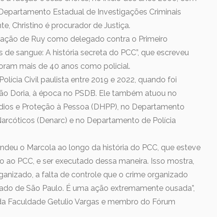
Departamento Estadual de Investigações Criminais
nte, Christino é procurador de Justiça.
uação de Ruy como delegado contra o Primeiro
 de sangue: A história secreta do PCC”, que escreveu
 Foram mais de 40 anos como policial.
ícia Civil paulista entre 2019 e 2022, quando foi
oão Doria, à época no PSDB. Ele também atuou no
ios e Proteção à Pessoa (DHPP), no Departamento
Narcóticos (Denarc) e no Departamento de Polícia
endeu o Marcola ao longo da história do PCC, que esteve
 ao PCC, e ser executado dessa maneira. Isso mostra,
rganizado, a falta de controle que o crime organizado
stado de São Paulo. É uma ação extremamente ousada”,
r da Faculdade Getulio Vargas e membro do Fórum