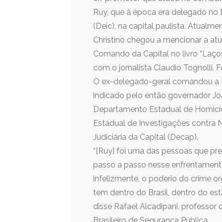
Ruy, que à época era delegado no 
(Deic), na capital paulista. Atualme
Christino chegou a mencionar a at
Comando da Capital no livro “Laços
com o jornalista Claudio Tognolli.
O ex-delegado-geral comandou a Pol
indicado pelo então governador J
Departamento Estadual de Homicíd
Estadual de Investigações contra 
Judiciária da Capital (Decap).
“[Ruy] foi uma das pessoas que pr
passo a passo nesse enfrentamento
infelizmente, o poderio do crime o
tem dentro do Brasil, dentro do e
disse Rafael Alcadipani, professo
Brasileiro de Segurança Pública.