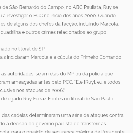
e de São Bernardo do Campo, no ABC Paulista, Ruy se
a investigar o PCC no início dos anos 2000. Quando
ões de alguns dos chefes da facção, incluindo Marcola,
 quadrilha e outros crimes relacionados ao grupo
ado no litoral de SP
iais indiciaram Marcola e a cúpula do Primeiro Comando
s as autoridades, sejam elas do MP ou da polícia que
oram ameaçadas antes pelo PCC. “Ele [Ruy], eu e todos
clusive nos ataques de 2006.”
delegado Ruy Ferraz Fontes no litoral de São Paulo
 das cadeias determinaram uma série de ataques contra
o à decisão do governo paulista de transferir as
rcola, para o presídio de segurança máxima de Presidente