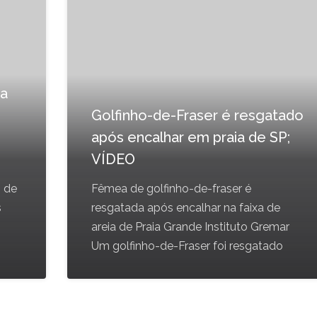
ra
Golfinho-de-Fraser é resgatado
após encalhar em praia de SP;
VÍDEO
o de
Fêmea de golfinho-de-fraser é
s
resgatada após encalhar na faixa de
areia de Praia Grande Instituto Gremar
Um golfinho-de-Fraser foi resgatado