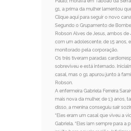
Paulo, morava em Taboão da Serra (
g1, a prima da mulher lamentou que 
Clique aqui para seguir o novo ca
Segundo o Grupamento de Bombeiros
Robson Alves de Jesus, ambos de 
com um adolescente, de 15 anos, em
monitorado pela corporação.
Os três tiveram paradas cardiorres
sobreviveu e está internado. Inici
casal, mas o g1 apurou junto à famíl
Robson.
A enfermeira Gabriela Ferreira Sarai
mais nova da mulher, de 13 anos, 
disso, a menina conseguiu sair sozi
“Eles eram um casal que viveu a vid
Gabriela. “Eles iam sempre para a p