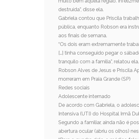
muito bem aquela região. Infelizment
destruída”, disse ela.
Gabriela contou que Priscila trab
pública, enquanto Robson era instr
aos finais de semana.
“Os dois eram extremamente trabal
[…] tinha conseguido pegar o sábado
tranquilo com a família”, relatou ela.
Robson Alves de Jesus e Priscila 
morreram em Praia Grande (SP)
Redes sociais
Adolescente internado
De acordo com Gabriela, o adolesce
Intensiva (UTI) do Hospital Irmã D
Segundo a familiar, ainda não é po
abertura ocular (abriu os olhos) ne