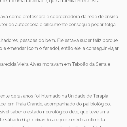
e, foi uma fatalidade, que a família inteira está
alhava como professora e coordenadora da rede de ensino
utor de autoescola e dificilmente conseguia pegar folga
hadores, pessoas do bem. Ele estava super feliz porque
 e emendar [com o feriado], então ele ia conseguir viajar
Aparecida Vieira Alves moravam em Taboão da Serra e
nte de 15 anos foi internado na Unidade de Terapia
ulce, em Praia Grande, acompanhado do pai biológico.
ssível saber o estado neurológico dele, que teve uma
ste sábado (19), deixando a equipe médica otimista.