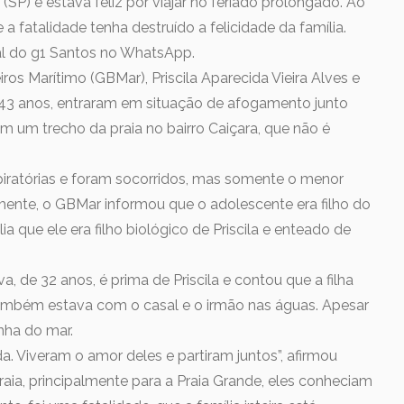
SP) e estava feliz por viajar no feriado prolongado. Ao
a fatalidade tenha destruído a felicidade da família.
nal do g1 Santos no WhatsApp.
 Marítimo (GBMar), Priscila Aparecida Vieira Alves e
43 anos, entraram em situação de afogamento junto
 um trecho da praia no bairro Caiçara, que não é
piratórias e foram socorridos, mas somente o menor
almente, o GBMar informou que o adolescente era filho do
ia que ele era filho biológico de Priscila e enteado de
va, de 32 anos, é prima de Priscila e contou que a filha
também estava com o casal e o irmão nas águas. Apesar
nha do mar.
a. Viveram o amor deles e partiram juntos”, afirmou
raia, principalmente para a Praia Grande, eles conheciam