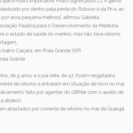
 que é muito importante, muito significativo […]. A gente
estruído por dentro pela perda do Robson e da Pri e, ao
por essa pequena melhora”, afirmou Gabriela.
ociação Paulista para o Desenvolvimento da Medicina
re o estado de saúde do menino, mas não teve retorno
ortagem.
bairro Caiçara, em Praia Grande (SP)
Praia Grande
ino, de 9 anos, e o pai dele, de 42, foram resgatados
rente de retorno e entrarem em situação de risco no mar
 salvamento feito por agentes do GBMar com o auxílio de
a abaixo).
rem arrastados por corrente de retorno no mar de Guarujá