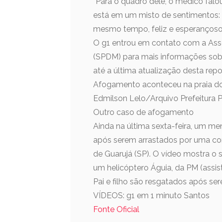
“Para o quadro dele, o médico falou
está em um misto de sentimentos: d
mesmo tempo, feliz e esperançoso 
O g1 entrou em contato com a Ass
(SPDM) para mais informações sob
até a última atualização desta rep
Afogamento aconteceu na praia do 
Edmilson Lelo/Arquivo Prefeitura 
Outro caso de afogamento
Ainda na última sexta-feira, um men
após serem arrastados por uma cor
de Guarujá (SP). O vídeo mostra o
um helicóptero Águia, da PM (assist
Pai e filho são resgatados após se
VÍDEOS: g1 em 1 minuto Santos
Fonte Oficial