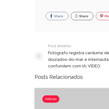
Share
Share
Pin
Navegação
Post Anterior
de
Fotógrafo registra cardume d
dourados-do-mar e internauta
Post
confundem com IA; VÍDEO
Posts Relacionados
Notícias