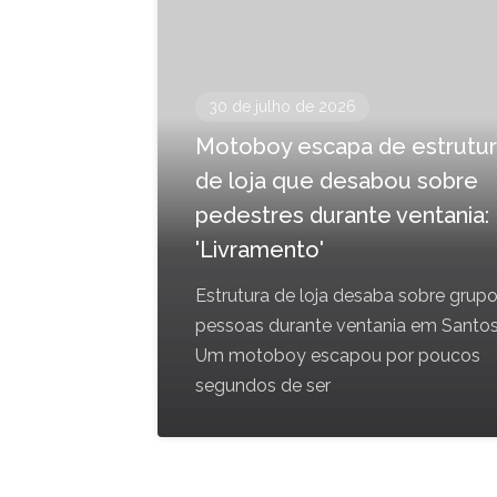
30 de julho de 2026
Motoboy escapa de estrutu
de loja que desabou sobre
pedestres durante ventania:
'Livramento'
Estrutura de loja desaba sobre grup
pessoas durante ventania em Santo
Um motoboy escapou por poucos
segundos de ser