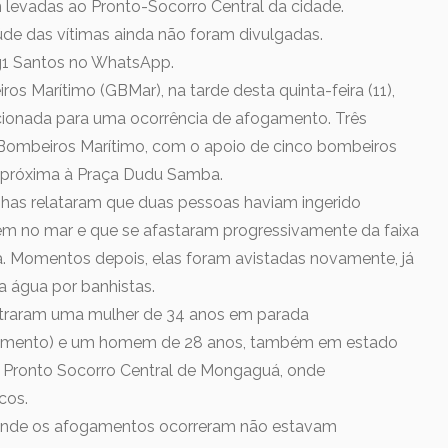
levadas ao Pronto-Socorro Central da cidade.
de das vítimas ainda não foram divulgadas.
 g1 Santos no WhatsApp.
 Marítimo (GBMar), na tarde desta quinta-feira (11),
acionada para uma ocorrência de afogamento. Três
Bombeiros Marítimo, com o apoio de cinco bombeiros
eia próxima à Praça Dudu Samba.
as relataram que duas pessoas haviam ingerido
rem no mar e que se afastaram progressivamente da faixa
a. Momentos depois, elas foram avistadas novamente, já
a água por banhistas.
ontraram uma mulher de 34 anos em parada
fogamento) e um homem de 28 anos, também em estado
o Pronto Socorro Central de Mongaguá, onde
cos.
 onde os afogamentos ocorreram não estavam