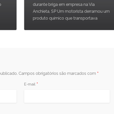
o
durante briga em empresa na Via
Anchieta, SP Um motorista derramou um
produto químico que transportava
*
ublicado.
Campos obrigatórios são marcados com
*
E-mail