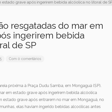
ão resgatadas do mar em
pós ingerirem bebida
oral de SP
5
Com 0 comentários
 areia próxima à Praça Dudu Samba, em Mongaguá (SP).
ar em estado grave após ingerirem bebida alcóolica
m estado grave após entrarem no mar em Mongaguá, no
emunhas, elas haviam ingerido bebidas alcoólicas antes