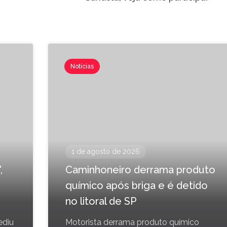
Notícias
1 de agosto de 2026
,
Caminhoneiro derrama produto
químico após briga e é detido
no litoral de SP
ediu
Motorista derrama produto químico