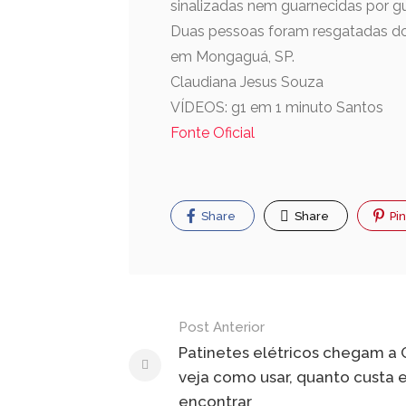
sinalizadas nem guarnecidas por g
Duas pessoas foram resgatadas do
em Mongaguá, SP.
Claudiana Jesus Souza
VÍDEOS: g1 em 1 minuto Santos
Fonte Oficial
Share
Share
Pin
Navegação
Post Anterior
de
Patinetes elétricos chegam a 
veja como usar, quanto custa 
Post
encontrar