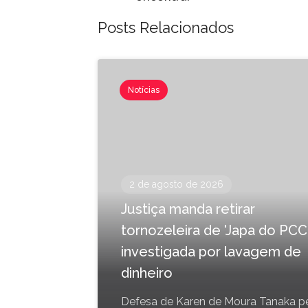
Posts Relacionados
Notícias
2 de agosto de 2026
Justiça manda retirar
tornozeleira de 'Japa do PCC'
investigada por lavagem de
dinheiro
Defesa de Karen de Moura Tanaka p