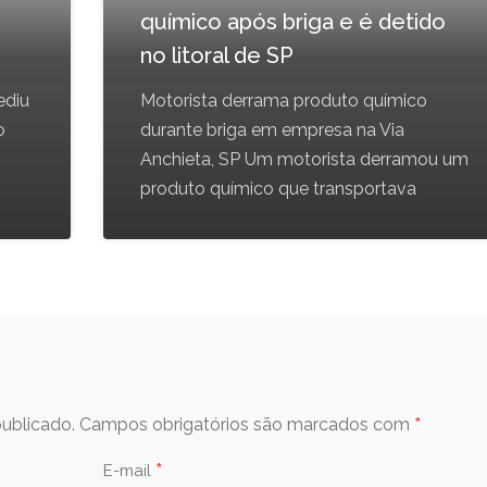
químico após briga e é detido
no litoral de SP
ediu
Motorista derrama produto químico
o
durante briga em empresa na Via
Anchieta, SP Um motorista derramou um
produto químico que transportava
*
ublicado.
Campos obrigatórios são marcados com
*
E-mail