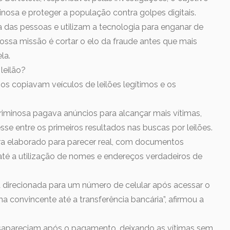
minosa e proteger a população contra golpes digitais.
 das pessoas e utilizam a tecnologia para enganar de
ossa missão é cortar o elo da fraude antes que mais
la.
leilão?
s copiavam veículos de leilões legítimos e os
criminosa pagava anúncios para alcançar mais vítimas,
sse entre os primeiros resultados nas buscas por leilões.
era elaborado para parecer real, com documentos
 até a utilização de nomes e endereços verdadeiros de
a direcionada para um número de celular após acessar o
ma convincente até a transferência bancária”, afirmou a
esapareciam após o pagamento, deixando as vítimas sem