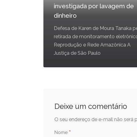
investigada por lavagem de
dinheiro
Defesa de Karen de Moura Tanaka p
retirada de monitoramento eletrônic
Reprodução e Rede Amazônica A
Justiça de São Paulo
Deixe um comentário
O seu endereço de e-mail não será p
*
Nome