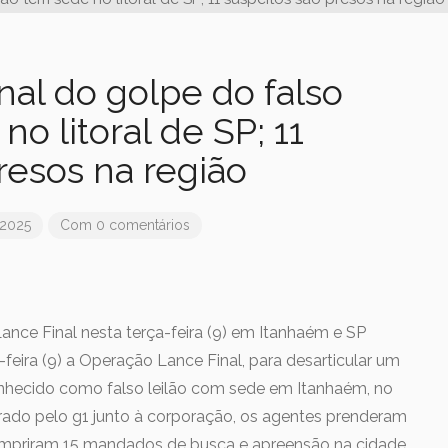
al do golpe do falso
no litoral de SP; 11
resos na região
 2025
Com 0 comentários
Lance Final nesta terça-feira (9) em Itanhaém e SP
a-feira (9) a Operação Lance Final, para desarticular um
hecido como falso leilão com sede em Itanhaém, no
urado pelo g1 junto à corporação, os agentes prenderam
umpriram 15 mandados de busca e apreensão na cidade.