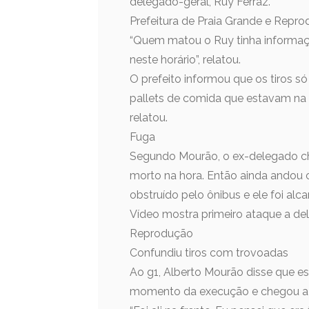
delegado-geral, Ruy Ferraz.
Prefeitura de Praia Grande e Repr
“Quem matou o Ruy tinha informação
neste horário”, relatou.
O prefeito informou que os tiros s
pallets de comida que estavam na 
relatou.
Fuga
Segundo Mourão, o ex-delegado cheg
morto na hora. Então ainda andou 
obstruído pelo ônibus e ele foi al
Vídeo mostra primeiro ataque a de
Reprodução
Confundiu tiros com trovoadas
Ao g1, Alberto Mourão disse que e
momento da execução e chegou a o