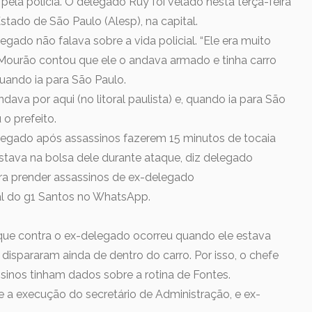
ela polícia. O delegado Ruy foi velado nesta terça-feira
stado de São Paulo (Alesp), na capital.
gado não falava sobre a vida policial. “Ele era muito
, Mourão contou que ele o andava armado e tinha carro
uando ia para São Paulo.
ndava por aqui (no litoral paulista) e, quando ia para São
 o prefeito.
legado após assassinos fazerem 15 minutos de tocaia
tava na bolsa dele durante ataque, diz delegado
ara prender assassinos de ex-delegado
nal do g1 Santos no WhatsApp.
que contra o ex-delegado ocorreu quando ele estava
 dispararam ainda de dentro do carro. Por isso, o chefe
sinos tinham dados sobre a rotina de Fontes.
e a execução do secretário de Administração, e ex-