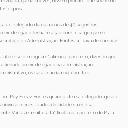
a trovoada, que ia chover”, disse o prefeito, que soube do
tos depois.
tra ex-delegado durou menos de 40 segundos
do ex-delegado tenha relação com o cargo que ele
secretário de Administração, Fontes cuidava de compras,
ou interesse de ninguém”, afirmou o prefeito, dizendo que
acionado ao ex-delegado na administração.
ministrativo, os caras não iam vir com três
com Ruy Ferraz Fontes quando ele era delegado-geral e
s ouviu as necessidades da cidade na época.
ente. Vai fazer muita falta”, finalizou o prefeito de Praia