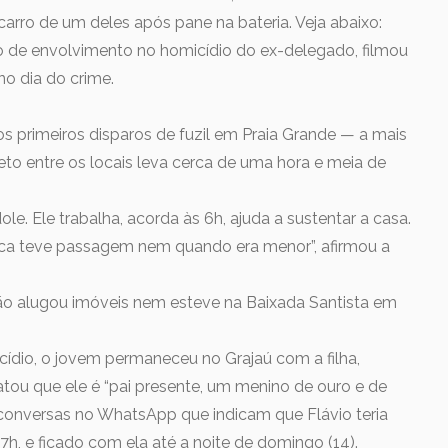
arro de um deles após pane na bateria. Veja abaixo:
to de envolvimento no homicídio do ex-delegado, filmou
o dia do crime.
os primeiros disparos de fuzil em Praia Grande — a mais
eto entre os locais leva cerca de uma hora e meia de
le. Ele trabalha, acorda às 6h, ajuda a sustentar a casa.
ca teve passagem nem quando era menor”, afirmou a
ão alugou imóveis nem esteve na Baixada Santista em
cídio, o jovem permaneceu no Grajaú com a filha,
tou que ele é “pai presente, um menino de ouro e de
 conversas no WhatsApp que indicam que Flávio teria
17h, e ficado com ela até a noite de domingo (14).