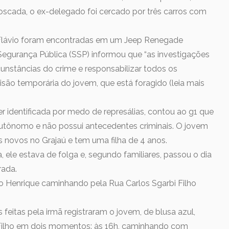
scada, o ex-delegado foi cercado por três carros com
de Flávio foram encontradas em um Jeep Renegade
a Segurança Pública (SSP) informou que “as investigações
unstâncias do crime e responsabilizar todos os
risão temporária do jovem, que está foragido (leia mais
er identificada por medo de represálias, contou ao g1 que
autônomo e não possui antecedentes criminais. O jovem
 novos no Grajaú e tem uma filha de 4 anos.
 ele estava de folga e, segundo familiares, passou o dia
rada.
o Henrique caminhando pela Rua Carlos Sgarbi Filho
eitas pela irmã registraram o jovem, de blusa azul,
 Filho em dois momentos: às 16h, caminhando com