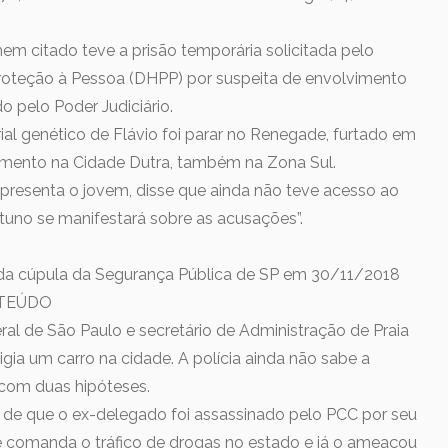
em citado teve a prisão temporária solicitada pelo
oteção à Pessoa (DHPP) por suspeita de envolvimento
o pelo Poder Judiciário.
al genético de Flávio foi parar no Renegade, furtado em
mento na Cidade Dutra, também na Zona Sul.
resenta o jovem, disse que ainda não teve acesso ao
uno se manifestará sobre as acusações”.
 da cúpula da Segurança Pública de SP em 30/11/2018
TEÚDO
al de São Paulo e secretário de Administração de Praia
gia um carro na cidade. A polícia ainda não sabe a
 com duas hipóteses.
a de que o ex-delegado foi assassinado pelo PCC por seu
e comanda o tráfico de drogas no estado e já o ameaçou