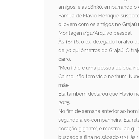
amigos; e às 18h30, empurrando o c
Família de Flávio Henrique, suspei
o jovem com os amigos no Grajaú n
Montagem/g1/Arquivo pessoal
Às 18h16, o ex-delegado foi alvo d
de 70 quilômetros do Grajaú. O traj
carro.
“Meu filho é uma pessoa de boa índo
Calmo, não tem vício nenhum. Nun
mãe.
Ela também declarou que Flávio n
2025.
No fim de semana anterior ao homi
segundo a ex-companheira. Ela rela
coração gigante”, e mostrou ao g1
buscado a filha no sábado (13), às 