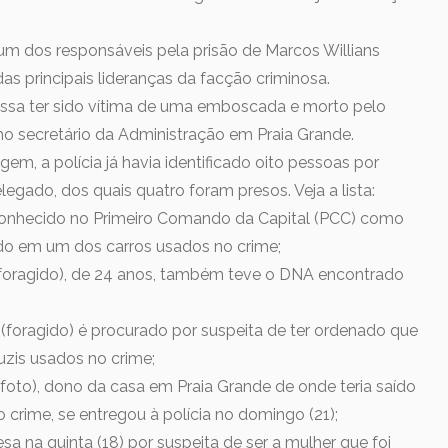
um dos responsáveis pela prisão de Marcos Willians
s principais lideranças da facção criminosa.
ossa ter sido vítima de uma emboscada e morto pelo
 secretário da Administração em Praia Grande.
gem, a polícia já havia identificado oito pessoas por
egado, dos quais quatro foram presos. Veja a lista:
, conhecido no Primeiro Comando da Capital (PCC) como
o em um dos carros usados no crime;
 (foragido), de 24 anos, também teve o DNA encontrado
(foragido) é procurado por suspeita de ter ordenado que
zis usados no crime;
 foto), dono da casa em Praia Grande de onde teria saído
 crime, se entregou à polícia no domingo (21);
resa na quinta (18) por suspeita de ser a mulher que foi