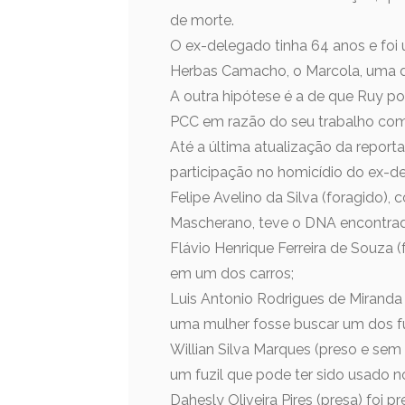
de morte.
O ex-delegado tinha 64 anos e foi 
Herbas Camacho, o Marcola, uma da
A outra hipótese é a de que Ruy p
PCC em razão do seu trabalho como
Até a última atualização da reporta
participação no homicídio do ex-del
Felipe Avelino da Silva (foragido)
Mascherano, teve o DNA encontrad
Flávio Henrique Ferreira de Souza
em um dos carros;
Luis Antonio Rodrigues de Miranda 
uma mulher fosse buscar um dos fu
Willian Silva Marques (preso e sem
um fuzil que pode ter sido usado no
Dahesly Oliveira Pires (presa) foi p