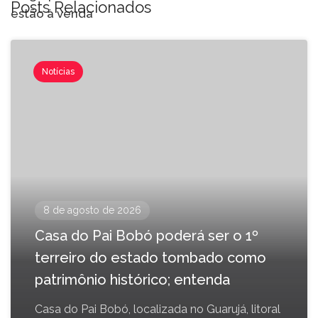
Posts Relacionados
estão à venda
Notícias
8 de agosto de 2026
Casa do Pai Bobó poderá ser o 1º
terreiro do estado tombado como
patrimônio histórico; entenda
Casa do Pai Bobó, localizada no Guarujá, litoral