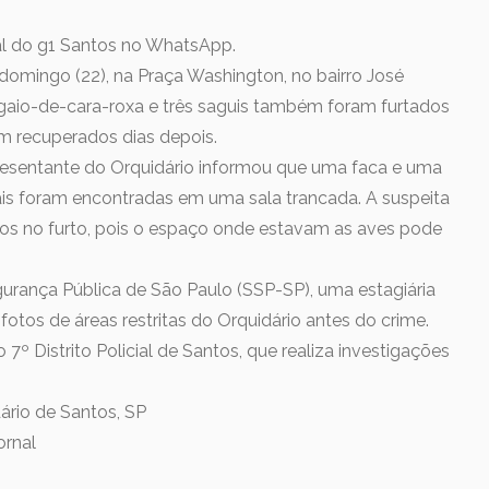
nal do g1 Santos no WhatsApp.
omingo (22), na Praça Washington, no bairro José
aio-de-cara-roxa e três saguis também foram furtados
am recuperados dias depois.
resentante do Orquidário informou que uma faca e uma
is foram encontradas em uma sala trancada. A suspeita
os no furto, pois o espaço onde estavam as aves pode
urança Pública de São Paulo (SSP-SP), uma estagiária
otos de áreas restritas do Orquidário antes do crime.
 7º Distrito Policial de Santos, que realiza investigações
ário de Santos, SP
ornal