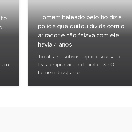
Homem baleado pelo tio diz à
uto
polícia que quitou dívida com o
o
atirador e não falava com ele
havia 4 anos
Tio atira no sobrinho após discussão e
u um
tira a própria vida no litoral de SP O
homem de 44 anos