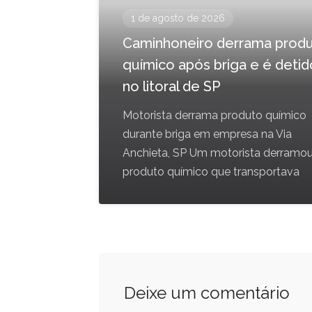
1 de agosto de 2026
Caminhoneiro derrama prod
químico após briga e é detid
no litoral de SP
Motorista derrama produto químico
durante briga em empresa na Via
Anchieta, SP Um motorista derramo
produto químico que transportava
Deixe um comentário