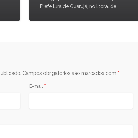
Prefeitura de Guarujá, no litoral de
*
ublicado.
Campos obrigatórios são marcados com
*
E-mail