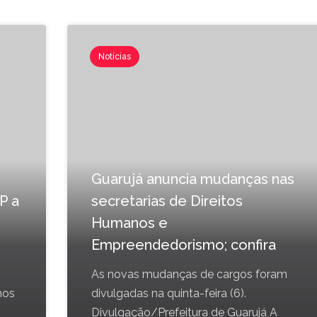
Notícias
Guarujá anuncia mudanças nas
P a
secretarias de Direitos
Humanos e
Empreendedorismo; confira
As novas mudanças de cargos foram
hos
divulgadas na quinta-feira (6).
Divulgação/Prefeitura de Guarujá A