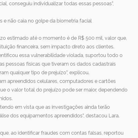
al, conseguiu individualizar todas essas pessoas”,
 e não caia no golpe da biometria facial
ízo estimado até o momento é de R$ 500 mil, valor que,
ituição financeira, sem impacto direto aos clientes.
identificou essa vulnerabilidade violada, suportou todo o
 as pessoas físicas que tiveram os dados cadastrais
am qualquer tipo de prejuízo”, explicou.
m apreendidos celulares, computadores e cartões
 que o valor total do prejuízo pode ser maior, dependendo
hidos.
 tendo em vista que as investigações ainda terão
álise dos equipamentos apreendidos”, destacou Lara.
ue, ao identificar fraudes com contas falsas, reportou