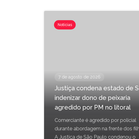
Notícias
7 de agosto de 2026
Justiça condena estado de S
indenizar dono de peixaria
agredido por PM no litoral
Comerciante é agredido por policial
durante abordagem na frente dos fil
A Justiça de São Paulo condenou o