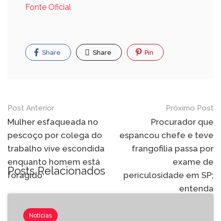
Fonte Oficial
Share
Share
Pin
Post Anterior
Próximo Post
Mulher esfaqueada no
Procurador que
pescoço por colega do
espancou chefe e teve
trabalho vive escondida
frangofilia passa por
enquanto homem está
exame de
Posts Relacionados
foragido
periculosidade em SP;
entenda
Notícias