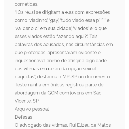
cometidas.
“[Os réus] se dirigiram a elas com expressões
como ‘viadinho’, ‘gay’, ‘tudo viado essa p****’ e
‘vai dar o c* em sua cidade’, ‘viados’ e ‘o que
esses viados estão fazendo aqui?’. Tais
palavras dos acusados, nas circunstâncias em
que proferidas, apresentaram evidente e
inquestionável ânimo de atingir a dignidade
das vítimas em razão da opção sexual
daquelas”, destacou o MP-SP no documento.
Testemunha em ônibus registrou parte de
abordagem da GCM com jovens em São
Vicente, SP
Arquivo pessoal
Defesas
O advogado das vítimas, Rui Elizeu de Matos