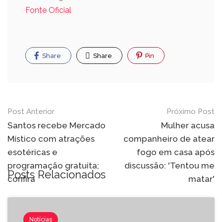
Fonte Oficial
Share
Share
Pin
Post Anterior
Próximo Post
Santos recebe Mercado
Mulher acusa
Místico com atrações
companheiro de atear
esotéricas e
fogo em casa após
programação gratuita;
discussão: 'Tentou me
Posts Relacionados
confira
matar'
Notícias