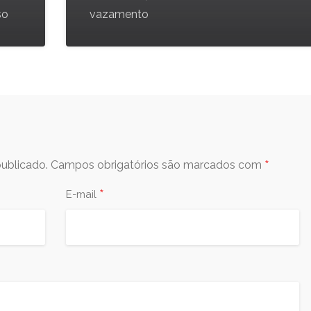
so
vazamento
*
ublicado.
Campos obrigatórios são marcados com
*
E-mail