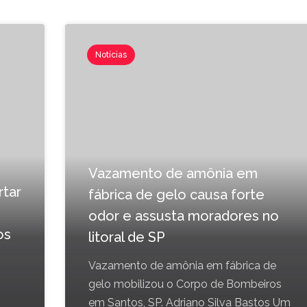
Notícias
Vazamento de amônia em
rtar
fábrica de gelo causa forte
odor e assusta moradores no
os
litoral de SP
Vazamento de amônia em fábrica de
gelo mobilizou o Corpo de Bombeiros
em Santos, SP. Adriano Silva Bastos Um