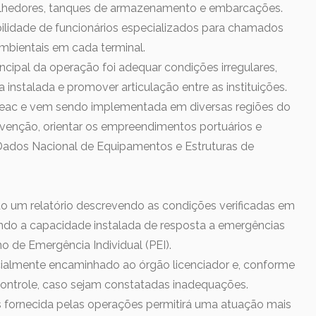
olhedores, tanques de armazenamento e embarcações.
nibilidade de funcionários especializados para chamados
mbientais em cada terminal.
cipal da operação foi adequar condições irregulares,
instalada e promover articulação entre as instituições.
eneac e vem sendo implementada em diversas regiões do
evenção, orientar os empreendimentos portuários e
e Dados Nacional de Equipamentos e Estruturas de
do um relatório descrevendo as condições verificadas em
ando a capacidade instalada de resposta a emergências
o de Emergência Individual (PEI).
cialmente encaminhado ao órgão licenciador e, conforme
controle, caso sejam constatadas inadequações.
 fornecida pelas operações permitirá uma atuação mais