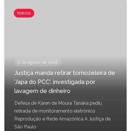
Notícias
2 de agosto de 2026
Justiça manda retirar tornozeleira de
'Japa do PCC', investigada por
lavagem de dinheiro
Defesa de Karen de Moura Tanaka pediu
retirada de monitoramento eletrônico
Reprodução e Rede Amazônica A Justiça de
São Paulo