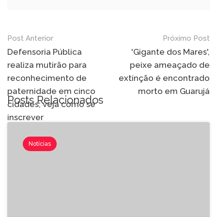
Post Anterior
Próximo Post
Defensoria Pública
'Gigante dos Mares',
realiza mutirão para
peixe ameaçado de
reconhecimento de
extinção é encontrado
paternidade em cinco
morto em Guarujá
Posts Relacionados
cidades; veja como se
inscrever
Notícias