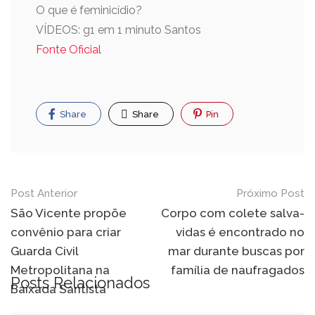
O que é feminicídio?
VÍDEOS: g1 em 1 minuto Santos
Fonte Oficial
Share
Share
Pin
Post Anterior
Próximo Post
São Vicente propõe
Corpo com colete salva-
convênio para criar
vidas é encontrado no
Guarda Civil
mar durante buscas por
Metropolitana na
família de naufragados
Posts Relacionados
Baixada Santista