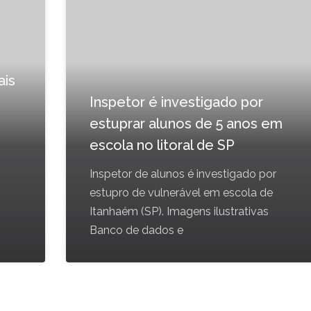
ais
Inspetor é investigado por
estuprar alunos de 5 anos em
escola no litoral de SP
Inspetor de alunos é investigado por
estupro de vulnerável em escola de
Itanhaém (SP). Imagens ilustrativas
Banco de dados e