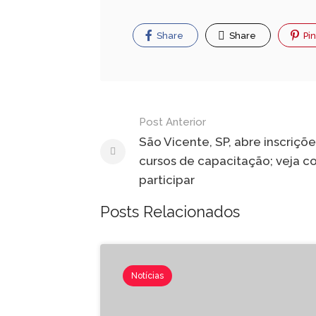
Share
Share
Pin
Navegação
Post Anterior
de
São Vicente, SP, abre inscriçõ
cursos de capacitação; veja 
Post
participar
Posts Relacionados
Notícias