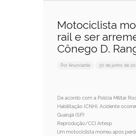
Motociclista mo
rail e ser arre
Cônego D. Rang
Por
Anunciante
30 de junho de 20
De acordo com a Polícia Militar Rod
Habilitação (CNH). Acidente ocorr
Guarujá (SP)
Reprodução/CCI Artesp
Um motociclista morreu após perder