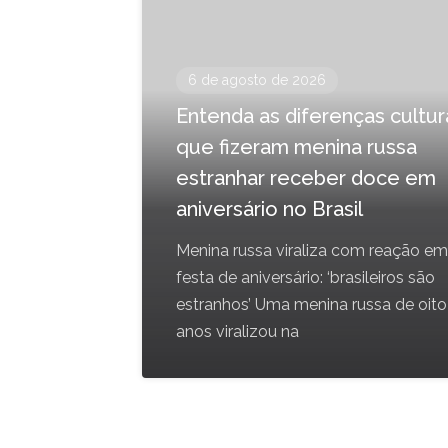
6 de agosto de 2026
Entenda as diferenças cultur
que fizeram menina russa
estranhar receber doce em
aniversário no Brasil
Menina russa viraliza com reação em
festa de aniversário: ‘brasileiros são
estranhos’ Uma menina russa de oito
anos viralizou na