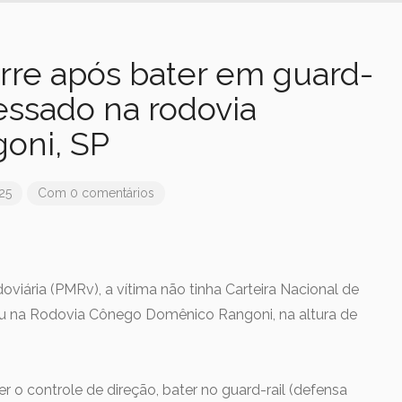
rre após bater em guard-
messado na rodovia
oni, SP
25
Com 0 comentários
oviária (PMRv), a vítima não tinha Carteira Nacional de
eu na Rodovia Cônego Domênico Rangoni, na altura de
 o controle de direção, bater no guard-rail (defensa