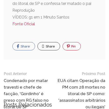
do litoral de SP e confessa ter matado o pai
Reprodução
VÍDEOS: g1 em 1 Minuto Santos
Fonte Oficial
Share
Share
Pin
Post Anterior
Próximo Post
Condenado por matar
EUA citam Operação da
travesti e chefe de
PM com 28 mortes no
facção, 'Gordinho' é
litoral de SP como:
preso com RG falso no
'assassinatos arbitrários
Posts Relacionados
litoral de SP
ou ilegais'