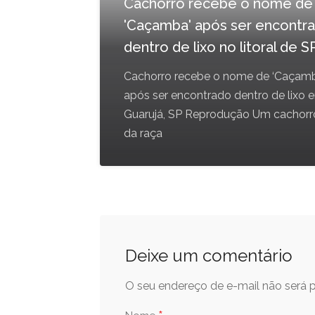
Cachorro recebe o nome de
'Caçamba' após ser encontr
dentro de lixo no litoral de S
Cachorro recebe o nome de ‘Caçamb
após ser encontrado dentro de lixo 
Guarujá, SP Reprodução Um cachorr
da raça
Deixe um comentário
O seu endereço de e-mail não será p