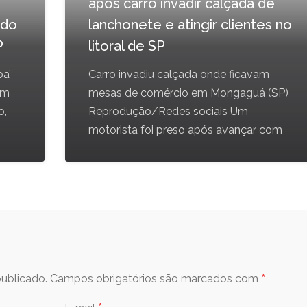
após carro invadir calçada de
ado
lanchonete e atingir clientes no
P
litoral de SP
a’
Carro invadiu calçada onde ficavam
em
mesas de comércio em Mongaguá (SP)
o,
Reprodução/Redes sociais Um
motorista foi preso após avançar com
*
ublicado.
Campos obrigatórios são marcados com