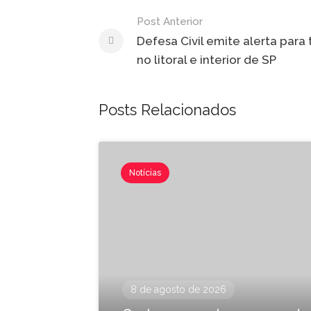
Navegação
Post Anterior
de
Defesa Civil emite alerta para
no litoral e interior de SP
Post
Posts Relacionados
Notícias
8 de agosto de 2026