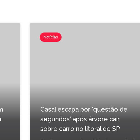
Notícias
m
Casal escapa por 'questão de
é
segundos' após árvore cair
sobre carro no litoral de SP