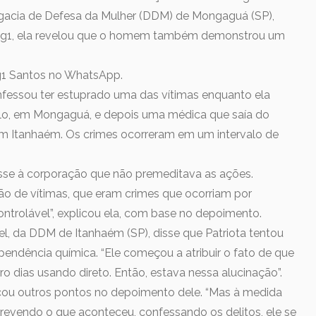
egacia de Defesa da Mulher (DDM) de Mongaguá (SP),
 g1, ela revelou que o homem também demonstrou um
 g1 Santos no WhatsApp.
confessou ter estuprado uma das vítimas enquanto ela
colo, em Mongaguá, e depois uma médica que saía do
em Itanhaém. Os crimes ocorreram em um intervalo de
isse à corporação que não premeditava as ações.
o de vítimas, que eram crimes que ocorriam por
ontrolável”, explicou ela, com base no depoimento.
, da DDM de Itanhaém (SP), disse que Patriota tentou
ependência química. “Ele começou a atribuir o fato de que
ro dias usando direto. Então, estava nessa alucinação”.
ficou outros pontos no depoimento dele. “Mas à medida
screvendo o que aconteceu, confessando os delitos, ele se