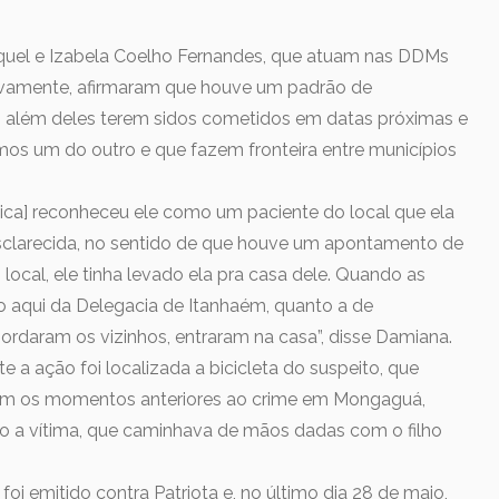
uel e Izabela Coelho Fernandes, que atuam nas DDMs
ivamente, afirmaram que houve um padrão de
 além deles terem sidos cometidos em datas próximas e
ximos um do outro e que fazem fronteira entre municípios
dica] reconheceu ele como um paciente do local que ela
 esclarecida, no sentido de que houve um apontamento de
 local, ele tinha levado ela pra casa dele. Quando as
o aqui da Delegacia de Itanhaém, quanto a de
rdaram os vizinhos, entraram na casa”, disse Damiana.
 a ação foi localizada a bicicleta do suspeito, que
am os momentos anteriores ao crime em Mongaguá,
do a vítima, que caminhava de mãos dadas com o filho
i emitido contra Patriota e, no último dia 28 de maio,