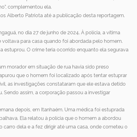
o”, complementou ela.
los Alberto Patriota até a publicação desta reportagem.
guá, no dia 27 de junho de 2024. À polícia, a vítima
e voltava para casa quando foi abordada pelo homem.
 a estuprou. O crime teria ocorrido enquanto ela segurava
 um morador em situação de rua havia sido preso
 apurou que o homem foi localizado após tentar estuprar
ivil, as investigações constataram que ele estava detido
. Sendo assim, a corporação passou a investigar
mana depois, em Itanhaém. Uma médica foi estuprada
balhava. Ela relatou à polícia que o homem a abordou
o carro dela e a fez dirigir até uma casa, onde cometeu o