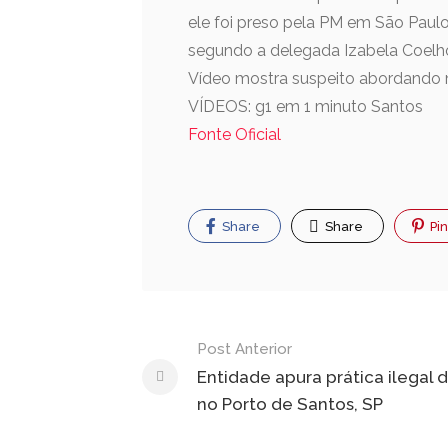
ele foi preso pela PM em São Paul
segundo a delegada Izabela Coelho, 
Vídeo mostra suspeito abordando mu
VÍDEOS: g1 em 1 minuto Santos
Fonte Oficial
Share
Share
Pin
Navegação
Post Anterior
de
Entidade apura prática ilegal d
no Porto de Santos, SP
Post