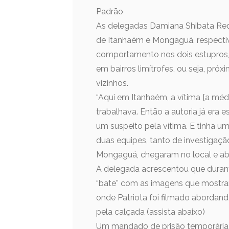
Padrão
As delegadas Damiana Shibata Req
de Itanhaém e Mongaguá, respect
comportamento nos dois estupros,
em bairros limítrofes, ou seja, pró
vizinhos.
“Aqui em Itanhaém, a vítima [a mé
trabalhava. Então a autoria já era
um suspeito pela vítima. E tinha um
duas equipes, tanto de investigaçã
Mongaguá, chegaram no local e abo
A delegada acrescentou que durante
“bate” com as imagens que mostr
onde Patriota foi filmado abordan
pela calçada (assista abaixo)
Um mandado de prisão temporária fo