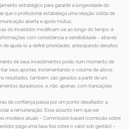
nejamento estratégico para garantir a longevidade do
al que o profissional estabeleça uma relação sólida de
omunicação aberta e apoio mútuo.
vas do investidor, modificam-se ao longo do tempo, é
formações com consistência e sensibilidade – através
m de ajudá-lo a definir prioridades, antecipando desafios
namento de seus investimentos pode, num momento de
ntar seus aportes, incrementando o volume de ativos
s resultados, também, são gerados a partir de um
amentos duradouros, e, não, apenas, com transações
au de confiança passa por um ponto desafiador: a
ciar a remuneração. Esse assunto tem que ser
dois modelos atuais – Commission based (comissão sobre
estidor paga uma taxa fixa sobre o valor sob gestão) –