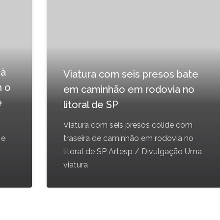
 à
Viatura com seis presos bate
m o
em caminhão em rodovia no
e
litoral de SP
Viatura com seis presos colide com
 e
traseira de caminhão em rodovia no
litoral de SP Artesp / Divulgação Uma
viatura