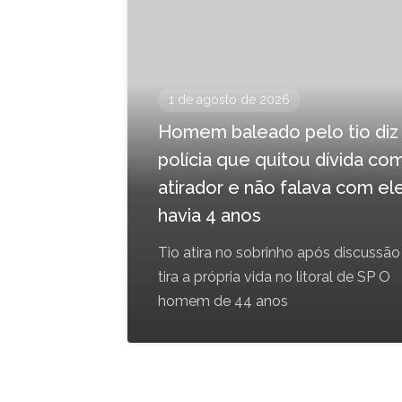
1 de agosto de 2026
Homem baleado pelo tio diz
polícia que quitou dívida co
atirador e não falava com el
havia 4 anos
Tio atira no sobrinho após discussão
tira a própria vida no litoral de SP O
homem de 44 anos