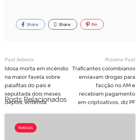
Share
Share
Pin
Post Anterior
Próximo Post
Idosa morta em incêndio
Traficantes colombianos
na maior favela sobre
enviavam drogas para
palafitas do país é
facção no AM e
sepultada dois meses
recebiam pagamento
Posts Relacionados
depois; entenda
em criptoativos, diz PF
Notícias