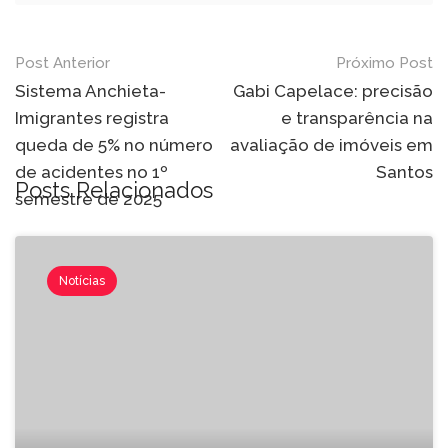
Post Anterior
Próximo Post
Sistema Anchieta-
Gabi Capelace: precisão
Imigrantes registra
e transparência na
queda de 5% no número
avaliação de imóveis em
de acidentes no 1º
Santos
Posts Relacionados
semestre de 2025
Notícias