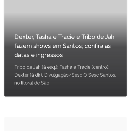
Dexter, Tasha e Tracie e Tribo de Jah
fazem shows em Santos; confira as
datas e ingressos
Tribo de Jah (à esq.); Tasha e Tracie (centro);
Dexter (à dir.). Divulgação/Sesc O Sesc Santos,
no litoral de São