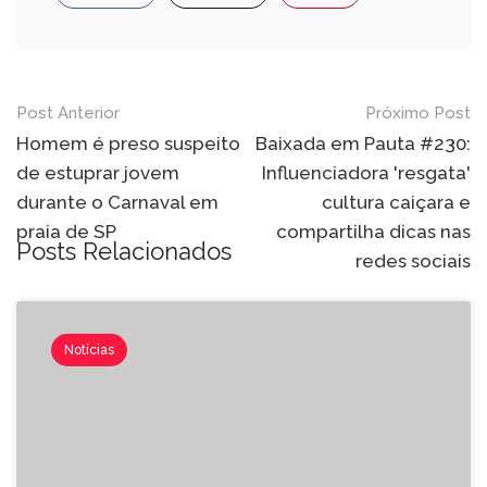
Navegação
Post Anterior
Próximo Post
de
Homem é preso suspeito
Baixada em Pauta #230:
de estuprar jovem
Influenciadora 'resgata'
Post
durante o Carnaval em
cultura caiçara e
praia de SP
compartilha dicas nas
Posts Relacionados
redes sociais
Notícias