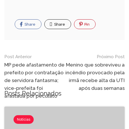
Share
Share
Pin
Post Anterior
Próximo Post
MP pede afastamento de
Menino que sobreviveu a
prefeito por contratação
incêndio provocado pela
de servidora fantasma;
irmã recebe alta da UTI
vice-prefeita foi
após duas semanas
Posts Relacionados
afastada por peculato
Notícias