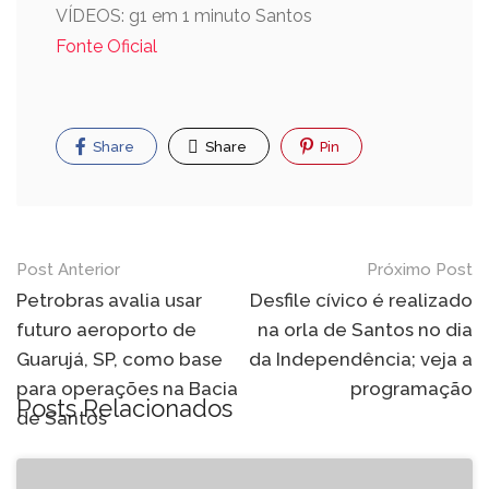
VÍDEOS: g1 em 1 minuto Santos
Fonte Oficial
Share
Share
Pin
Post Anterior
Próximo Post
Petrobras avalia usar
Desfile cívico é realizado
futuro aeroporto de
na orla de Santos no dia
Guarujá, SP, como base
da Independência; veja a
para operações na Bacia
programação
Posts Relacionados
de Santos