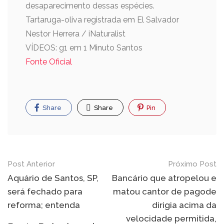
desaparecimento dessas espécies.
Tartaruga-oliva registrada em El Salvador
Nestor Herrera / iNaturalist
VÍDEOS: g1 em 1 Minuto Santos
Fonte Oficial
Share
Share
Pin
Navegação
Post Anterior
Próximo Post
de
Aquário de Santos, SP,
Bancário que atropelou e
será fechado para
matou cantor de pagode
Post
reforma; entenda
dirigia acima da
velocidade permitida,