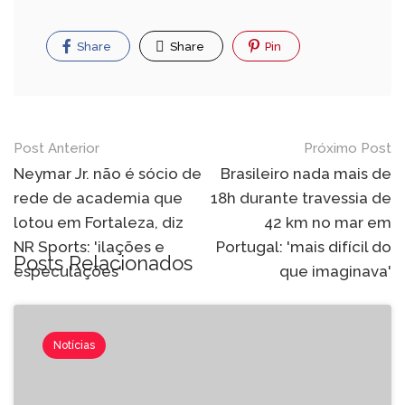
Share
Share
Pin
Post Anterior
Próximo Post
Neymar Jr. não é sócio de
Brasileiro nada mais de
rede de academia que
18h durante travessia de
lotou em Fortaleza, diz
42 km no mar em
NR Sports: 'ilações e
Portugal: 'mais difícil do
Posts Relacionados
especulações'
que imaginava'
Notícias