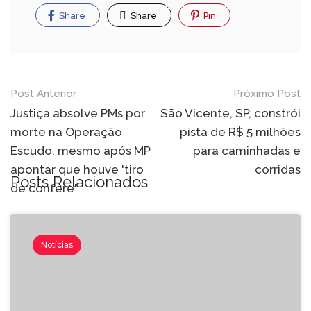
Share
Share
Pin
Post Anterior
Próximo Post
Justiça absolve PMs por
São Vicente, SP, constrói
morte na Operação
pista de R$ 5 milhões
Escudo, mesmo após MP
para caminhadas e
apontar que houve 'tiro
corridas
Posts Relacionados
de confere'
Notícias