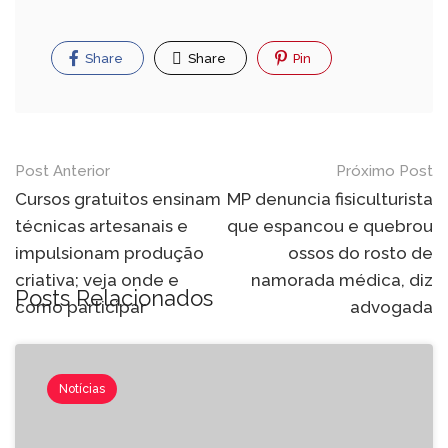
Share
Share
Pin
Post Anterior
Próximo Post
Cursos gratuitos ensinam
MP denuncia fisiculturista
técnicas artesanais e
que espancou e quebrou
impulsionam produção
ossos do rosto de
criativa; veja onde e
namorada médica, diz
Posts Relacionados
como participar
advogada
Notícias